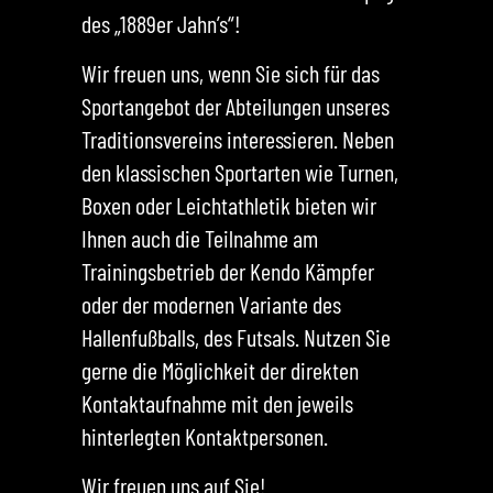
bislang
des „1889er Jahn’s“!
habe ich
n einen
erlebt. 
Wir freuen uns, wenn Sie sich für das
sburger
ein posi
Sportangebot der Abteilungen unseres
diesen „
Traditionsvereins interessieren. Neben
Zusammen
den klassischen Sportarten wie Turnen,
das nahb
ktur
Boxen oder Leichtathletik bieten wir
erzeugt 
ion auf
Ihnen auch die Teilnahme am
richtigen
Trainingsbetrieb der Kendo Kämpfer
– Wol
oder der modernen Variante des
Hallenfußballs, des Futsals. Nutzen Sie
gerne die Möglichkeit der direkten
Kontaktaufnahme mit den jeweils
hinterlegten Kontaktpersonen.
Wir freuen uns auf Sie!