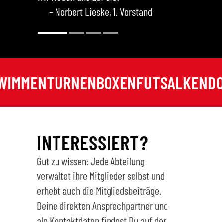
– Norbert Lieske, 1. Vorstand
IMMEN
TURNEN
BOXEN
FUTSAL
KENDO
L
INTERESSIERT?
Gut zu wissen: Jede Abteilung
verwaltet ihre Mitglieder selbst und
erhebt auch die Mitgliedsbeiträge.
Deine direkten Ansprechpartner und
ale Kontaktdaten findest Du auf der